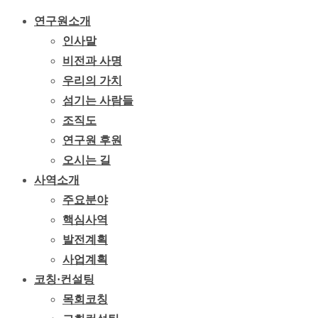
연구원소개
인사말
비전과 사명
우리의 가치
섬기는 사람들
조직도
연구원 후원
오시는 길
사역소개
주요분야
핵심사역
발전계획
사업계획
코칭·컨설팅
목회코칭