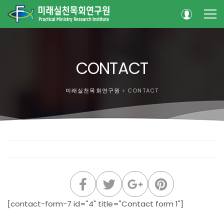
CONTACT
미래실천목회연구원
>
CONTACT
[contact-form-7 id="4" title="Contact form 1"]