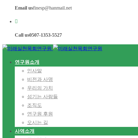
Email us
finesp@hanmail.net
Call us
0507-1353-5527
연구원소개
인사말
비전과 사명
우리의 가치
섬기는 사람들
조직도
연구원 후원
오시는 길
사역소개