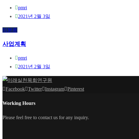
pmri
2021년 2월 3일
미분류
사업계획
pmri
2021년 2월 3일
Facebook
Twitter
Instagram
Pinterest
Working Hours
Please feel free to contact us for any inquiry.