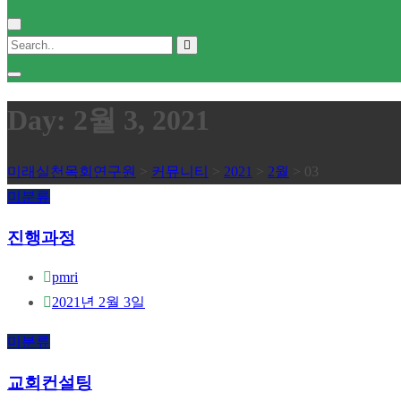
Day: 2월 3, 2021
미래실천목회연구원
>
커뮤니티
>
2021
>
2월
>
03
미분류
진행과정
pmri
2021년 2월 3일
미분류
교회컨설팅