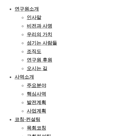
연구원소개
인사말
비전과 사명
우리의 가치
섬기는 사람들
조직도
연구원 후원
오시는 길
사역소개
주요분야
핵심사역
발전계획
사업계획
코칭·컨설팅
목회코칭