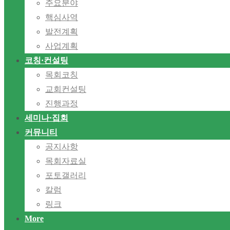
주요분야
핵심사역
발전계획
사업계획
코칭·컨설팅
목회코칭
교회컨설팅
진행과정
세미나·집회
커뮤니티
공지사항
목회자료실
포토갤러리
칼럼
링크
More