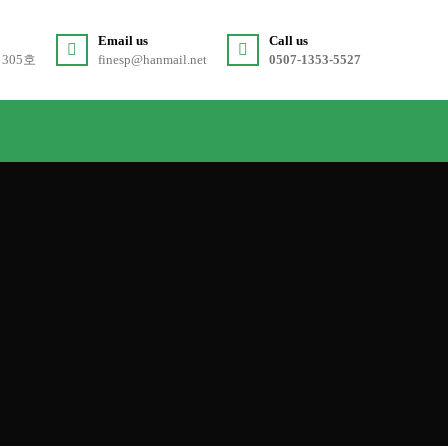
Email us
Call us
 305호
finesp@hanmail.net
0507-1353-5527